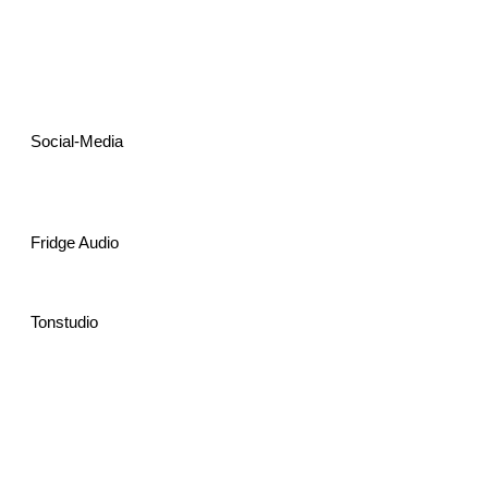
Pure O
ne
Social-Media
Fridge Audio
Tonstudio
Tales Untold